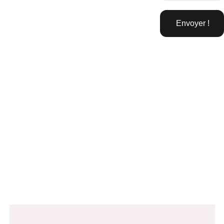
Envoyer !
c'est 
super 
bien.