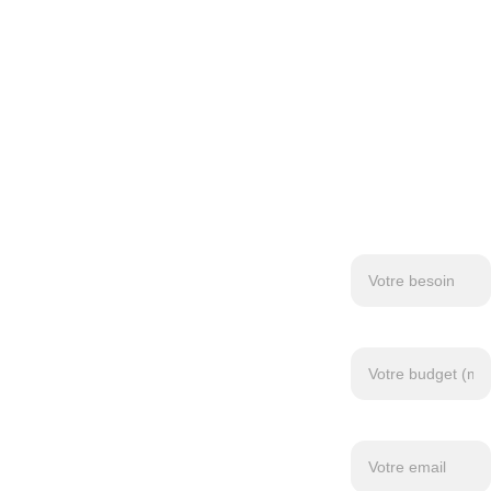
r 
c'est 
bien, 
Besoin*
Budget *
trouv
Contact*
er 