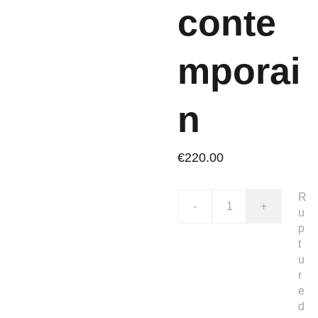
conte
mporai
n
€220.00
R
-
+
u
p
t
u
r
e
d