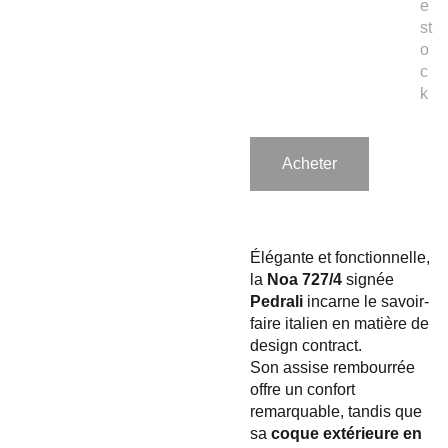
e
st
o
c
k
Acheter
Élégante et fonctionnelle,
la
Noa 727/4
signée
Pedrali
incarne le savoir-
faire italien en matière de
design contract.
Son assise rembourrée
offre un confort
remarquable, tandis que
sa
coque extérieure en