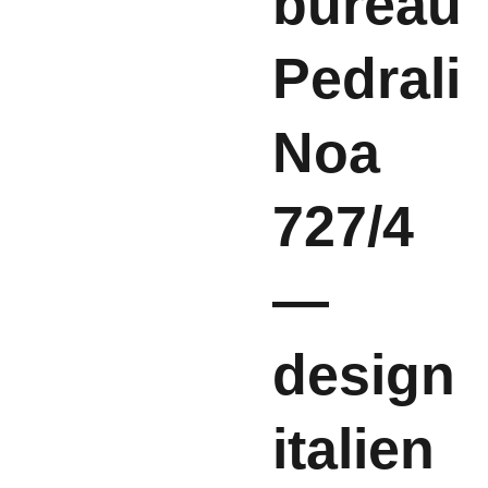
bureau
Pedrali
Noa
727/4
—
design
italien