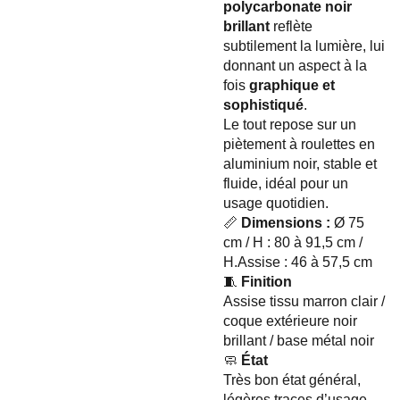
polycarbonate noir
brillant
reflète
subtilement la lumière, lui
donnant un aspect à la
fois
graphique et
sophistiqué
.
Le tout repose sur un
piètement à roulettes en
aluminium noir, stable et
fluide, idéal pour un
usage quotidien.
📏
Dimensions :
Ø 75
cm / H : 80 à 91,5 cm /
H.Assise : 46 à 57,5 cm
🧵
Finition
Assise tissu marron clair /
coque extérieure noir
brillant / base métal noir
🧼
État
Très bon état général,
légères traces d’usage