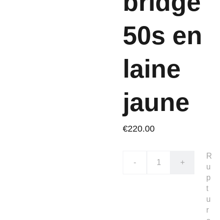
bridge
50s en
laine
jaune
€220.00
R
-
+
u
p
t
u
r