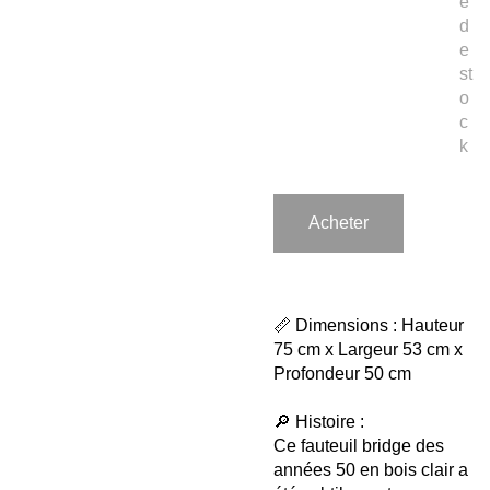
e
d
e
st
o
c
k
Acheter
📏 Dimensions : Hauteur
75 cm x Largeur 53 cm x
Profondeur 50 cm
🔎 Histoire :
Ce fauteuil bridge des
années 50 en bois clair a