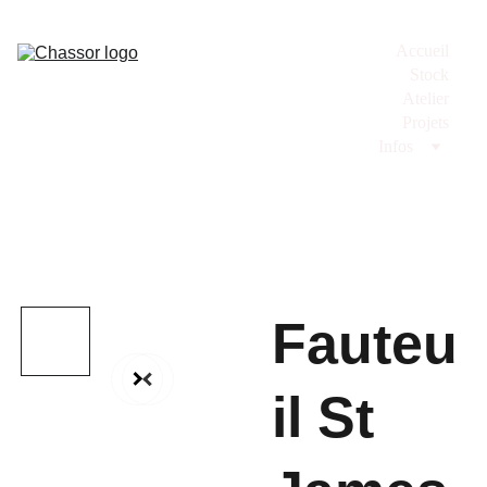
Accueil
Stock
Atelier
Projets
Infos
Fauteu
il St