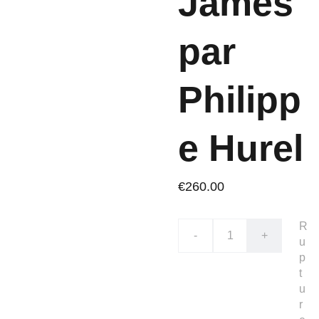
James
par
Philipp
e Hurel
€260.00
R
-
+
u
p
t
u
r