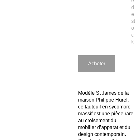
e
d
e
st
o
c
k
Acheter
Modèle St James de la
maison Philippe Hurel,
ce fauteuil en sycomore
massif est une pièce rare
au croisement du
mobilier d’apparat et du
design contemporain.