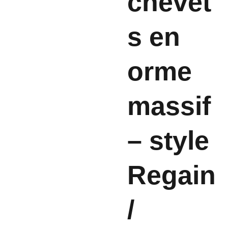
chevet
s en
orme
massif
– style
Regain
/