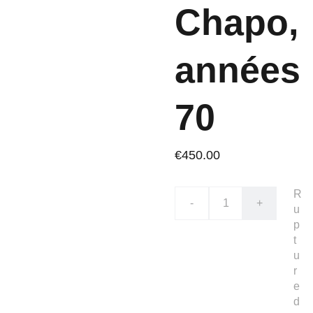
Chapo,
années
70
€450.00
R
-
+
u
p
t
u
r
e
d