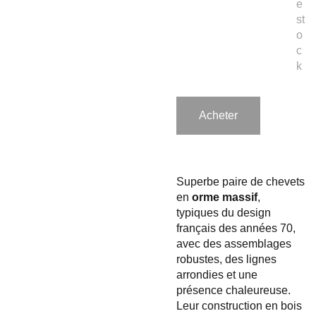
e
st
o
c
k
Acheter
Superbe paire de chevets
en
orme massif
,
typiques du design
français des années 70,
avec des assemblages
robustes, des lignes
arrondies et une
présence chaleureuse.
Leur construction en bois