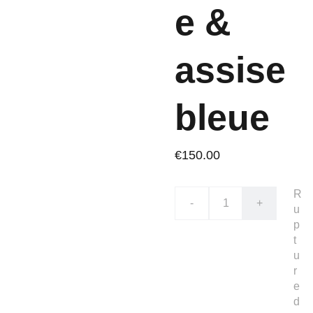
e &
assise
bleue
€150.00
R
-
+
u
p
t
u
r
e
d