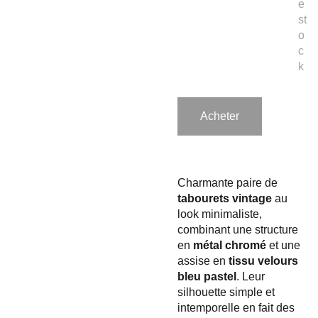
e
st
o
c
k
Acheter
Charmante paire de
tabourets vintage
au
look minimaliste,
combinant une structure
en
métal chromé
et une
assise en
tissu velours
bleu pastel
. Leur
silhouette simple et
intemporelle en fait des