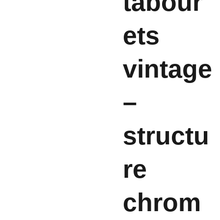
tabour
ets
vintage
–
structu
re
chrom