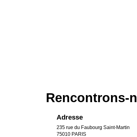
du lieu
de son identité visu
de son usage réel
de l’atmosphère re
Rencontrons-
Adresse
235 rue du Faubourg Saint-Martin
75010 PARIS