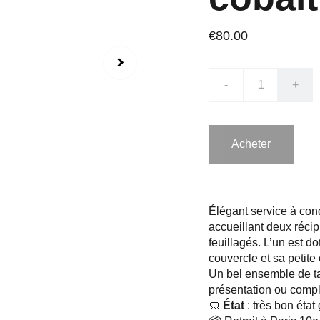
€80.00
-
+
Acheter
Élégant service à co
accueillant deux réci
feuillagés. L’un est do
couvercle et sa petite 
Un bel ensemble de ta
présentation ou complé
🧼
État
: très bon éta