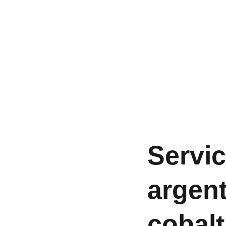
Servi
argent
cobalt