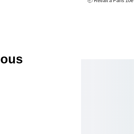
📦 Retrait à Paris 10e
nous