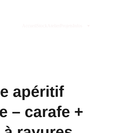
Accueil
Stock
Atelier
Projets
Infos
e apéritif
e – carafe +
 à rayures