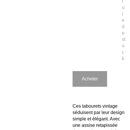
t
u
r
e
d
e
st
o
c
k
Acheter
Ces tabourets vintage
séduisent par leur design
simple et élégant. Avec
une assise retapissée