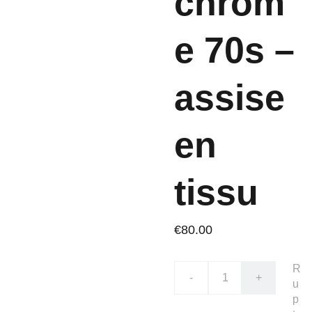
chrom
e 70s –
assise
en
tissu
€80.00
R
-
+
u
p